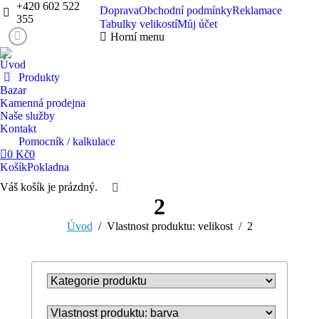
+420 602 522
Doprava
Obchodní podmínky
Reklamace
355
Tabulky velikostí
Můj účet
Horní menu
Facebook
page
Úvod
opens
Produkty
in
Bazar
Kamenná prodejna
new
Naše služby
window
Kontakt
Pomocník / kalkulace
0
Kč
0
Košík
Pokladna
Váš košík je prázdný.
Search:
2
You are here:
Úvod
Vlastnost produktu: velikost
2