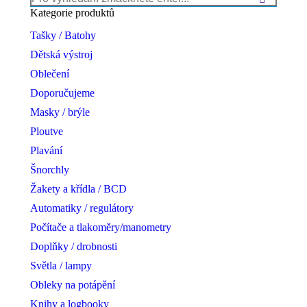
chosen
Kategorie produktů
on
the
Tašky / Batohy
product
page
Dětská výstroj
Oblečení
Doporučujeme
Masky / brýle
Ploutve
Plavání
Šnorchly
Žakety a křídla / BCD
Automatiky / regulátory
Počítače a tlakoměry/manometry
Doplňky / drobnosti
Světla / lampy
Obleky na potápění
Knihy a logbooky