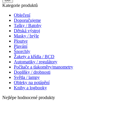
Kategorie produktů
Oblečení
Doporučujeme
Tašky / Batohy
Dětská výstroj
Masky / brýle
Ploutve
Plavání
Šnorchly
Žakety a křídla / BCD
Automatiky / regulátory
Počítače a tlakoměry/manometry
Doplňky / drobnosti
Světla / lampy
Obleky na potápění
Knihy a logbooky
Nejlépe hodnocené produkty