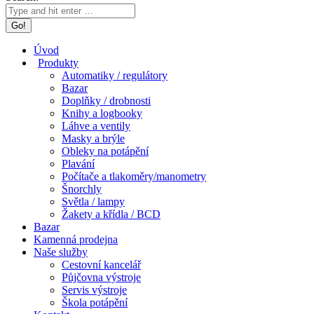
Úvod
Produkty
Automatiky / regulátory
Bazar
Doplňky / drobnosti
Knihy a logbooky
Láhve a ventily
Masky a brýle
Obleky na potápění
Plavání
Počítače a tlakoměry/manometry
Šnorchly
Světla / lampy
Žakety a křídla / BCD
Bazar
Kamenná prodejna
Naše služby
Cestovní kancelář
Půjčovna výstroje
Servis výstroje
Škola potápění