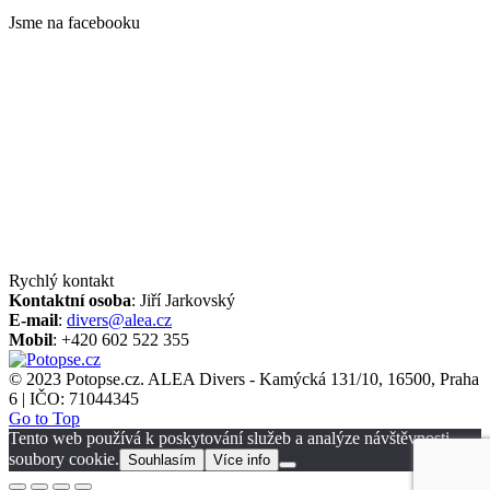
Jsme na facebooku
Rychlý kontakt
Kontaktní osoba
: Jiří Jarkovský
E-mail
:
divers@alea.cz
Mobil
: +420 602 522 355
© 2023 Potopse.cz. ALEA Divers - Kamýcká 131/10, 16500, Praha
6 | IČO: 71044345
Go to Top
Tento web používá k poskytování služeb a analýze návštěvnosti
soubory cookie.
Souhlasím
Více info