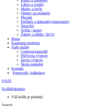
Knihy a logbooky
Láhve a ventily
Masky a brýle
Obleky na potápění
Plavání
Počítače a tlakoměry/manometry
Šnorchly
Světla / lampy
Žakety a křídla / BCD
Bazar
Kamenná prodejna
Naše služby
Cestovní kancelář
Půjčovna výstroje
Servis výstroje
Škola potápění
Kontakt
Pomocník / kalkulace
0
Kč
0
Košík
Pokladna
Váš košík je prázdný.
Search: