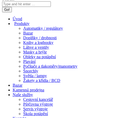
Úvod
Produkty
Automatiky / regulátory
Bazar
Doplňky / drobnosti
Knihy a logbooky
Láhve a ventily
Masky a brýle
Obleky na potápění
Plavání
Počítače a tlakoměry/manometry
Šnorchly
Světla / lampy
Žakety a křídla / BCD
Bazar
Kamenná prodejna
Naše služby
Cestovní kancelář
Půjčovna výstroje
Servis výstroje
Škola potápění