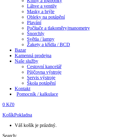
Knihy a logbooky
Láhve a ventily
Masky a brýle
Obleky na potápění
Plavání
Počítače a tlakoměry/manometry
Šnorchly
Světla / lampy
Žakety a křídla / BCD
Bazar
Kamenná prodejna
Naše služby
Cestovní kancelář
Půjčovna výstroje
Servis výstroje
Škola potápění
Kontakt
Pomocník / kalkulace
0
Kč
0
Košík
Pokladna
Váš košík je prázdný.
Search: