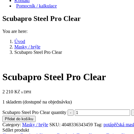
Kontakt
Pomocník / kalkulace
Scubapro Steel Pro Clear
You are here:
Úvod
Masky / brýle
Scubapro Steel Pro Clear
Scubapro Steel Pro Clear
2 210
Kč
s DPH
1 skladem (dostupné na objednávku)
Scubapro Steel Pro Clear quantity
Přidat do košíku
Category:
Masky / brýle
SKU:
4048336343459
Tag:
potápěčská mas
Sdílet produkt