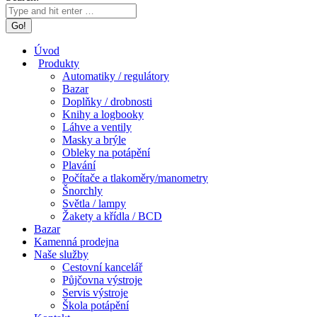
Úvod
Produkty
Automatiky / regulátory
Bazar
Doplňky / drobnosti
Knihy a logbooky
Láhve a ventily
Masky a brýle
Obleky na potápění
Plavání
Počítače a tlakoměry/manometry
Šnorchly
Světla / lampy
Žakety a křídla / BCD
Bazar
Kamenná prodejna
Naše služby
Cestovní kancelář
Půjčovna výstroje
Servis výstroje
Škola potápění