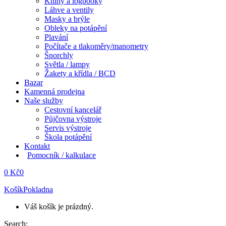
Knihy a logbooky
Láhve a ventily
Masky a brýle
Obleky na potápění
Plavání
Počítače a tlakoměry/manometry
Šnorchly
Světla / lampy
Žakety a křídla / BCD
Bazar
Kamenná prodejna
Naše služby
Cestovní kancelář
Půjčovna výstroje
Servis výstroje
Škola potápění
Kontakt
Pomocník / kalkulace
0
Kč
0
Košík
Pokladna
Váš košík je prázdný.
Search: