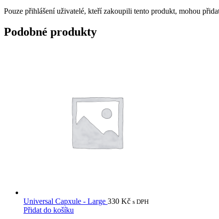
Pouze přihlášení uživatelé, kteří zakoupili tento produkt, mohou přid
Podobné produkty
Universal Capxule - Large
330
Kč
s DPH
Přidat do košíku