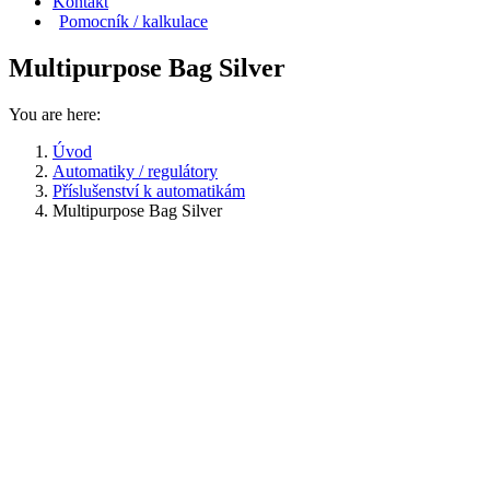
Kontakt
Pomocník / kalkulace
Multipurpose Bag Silver
You are here:
Úvod
Automatiky / regulátory
Příslušenství k automatikám
Multipurpose Bag Silver