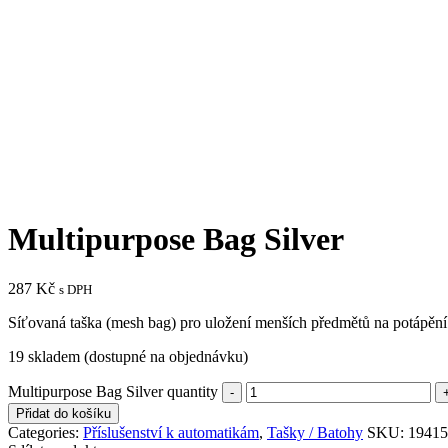
Multipurpose Bag Silver
287
Kč
s DPH
Síťovaná taška (mesh bag) pro uložení menších předmětů na potápění
19 skladem (dostupné na objednávku)
Multipurpose Bag Silver quantity
Přidat do košíku
Categories:
Příslušenství k automatikám
,
Tašky / Batohy
SKU:
19415