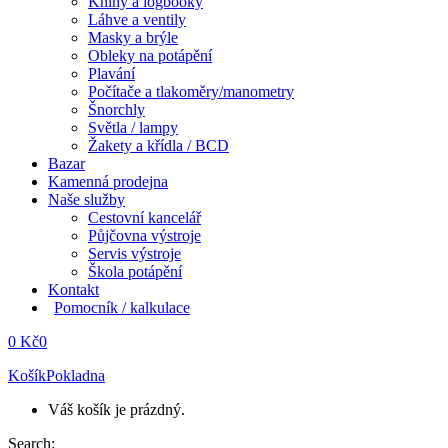
Knihy a logbooky
Láhve a ventily
Masky a brýle
Obleky na potápění
Plavání
Počítače a tlakoměry/manometry
Šnorchly
Světla / lampy
Žakety a křídla / BCD
Bazar
Kamenná prodejna
Naše služby
Cestovní kancelář
Půjčovna výstroje
Servis výstroje
Škola potápění
Kontakt
Pomocník / kalkulace
0
Kč
0
Košík
Pokladna
Váš košík je prázdný.
Search: