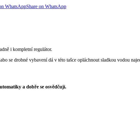
 on WhatsApp
Share on WhatsApp
adně i kompletní regulátor.
bo se drobné vybavení dá v této tašce opláchnout sladkou vodou najed
utomatiky a dobře se osvědčují.