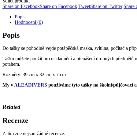
Sdílet produkt
Share on Facebook
Share on Facebook
Tweet
Share on Twitter
Share
Popis
Hodnocení (0)
Popis
Do tašky se pohodlně vejde potápěčská maska, svítilna, počítač a příp
Tašku můžete použít pro uskladnění a přenášení drobných předmětů na
potahem.
Rozměry: 39 cm x 32 cm x 7 cm
My v
ALEADIVERS
používáme tyto tašky na školní/půjčovací a
Related
Recenze
Zatím zde nejsou žádné recenze.