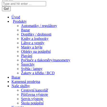
Úvod
Produkty
Automatiky / regulátory
Bazar
Doplňky / drobnosti
Knihy a logbooky
Láhve a ventily
Masky a brýle
Obleky na potápění
Plavání
Počítače a tlakoměry/manometry
Šnorchly
Světla / lampy
Žakety a křídla / BCD
Bazar
Kamenná prodejna
Naše služby
Cestovní kancelář
Půjčovna výstroje
Servis výstroje
Škola potápění