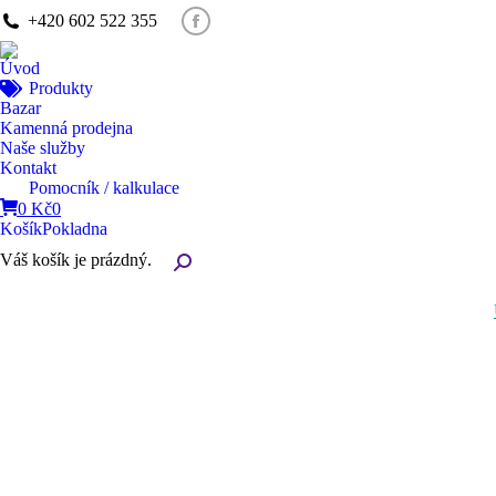
+420 602 522 355
Facebook
page
Úvod
opens
Produkty
in
Bazar
new
Kamenná prodejna
Naše služby
window
Kontakt
Pomocník / kalkulace
0
Kč
0
Košík
Pokladna
Váš košík je prázdný.
Search: