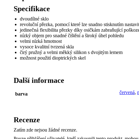
Specifikace
dvoudílné sklo
revoluční přezka, pomocí které lze snadno stisknutím nastav
jedinečná flexibilita přezky díky osičkám zabraňující poško
nízký objem pro snadné čištění a široký úhel pohledu
velmi nízká hmotnost
vysoce kvalitní tvrzená skla
čirý pružný a velmi měkký silikon s dvojitým lemem
možnost použití dioptrických skel
Další informace
červená
,
barva
Recenze
Zatím zde nejsou žádné recenze.
Pouze přihlášení uživatelé, kteří zakoupili tento produkt, mohou