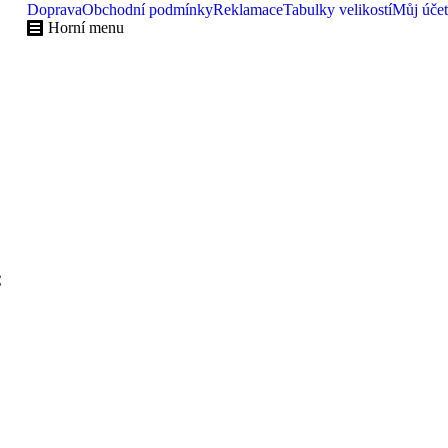
Doprava
Obchodní podmínky
Reklamace
Tabulky velikostí
Můj účet
Horní menu
C