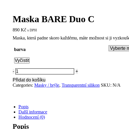
Maska BARE Duo C
890
Kč
s DPH
Maska, která padne skoro každému, máte možnost si ji vyzkouš
barva
Vyčistit
Maska
BARE
Přidat do košíku
Duo
Categories:
Masky / brýle
,
Transparentní silikon
SKU:
N/A
C
quantity
Popis
Další informace
Hodnocení (0)
Popis