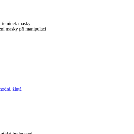
it řemínek masky
zení masky při manipulaci
modrá
,
žlutá
 přidat hodnocení.