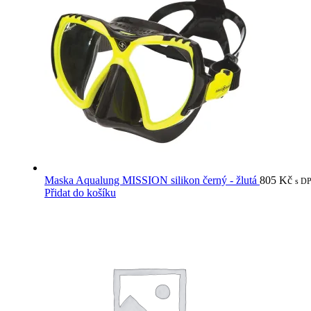
Maska Aqualung MISSION silikon černý - žlutá
805
Kč
s D
Přidat do košíku