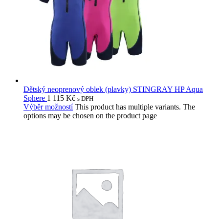
Dětský neoprenový oblek (plavky) STINGRAY HP Aqua
Sphere
1 115
Kč
s DPH
Výběr možností
This product has multiple variants. The
options may be chosen on the product page