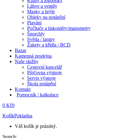
Knihy a logbooky
Láhve a ventily
Masky a brýle
Obleky na potápění
Plavání
Počítače a tlakoměry/manometry
Šnorchly
Světla / lampy
Žakety a křídla / BCD
Bazar
Kamenná prodejna
Naše služby
Cestovní kancelář
Půjčovna výstroje
Servis výstroje
Škola potápění
Kontakt
Pomocník / kalkulace
0
Kč
0
Košík
Pokladna
Váš košík je prázdný.
Search: