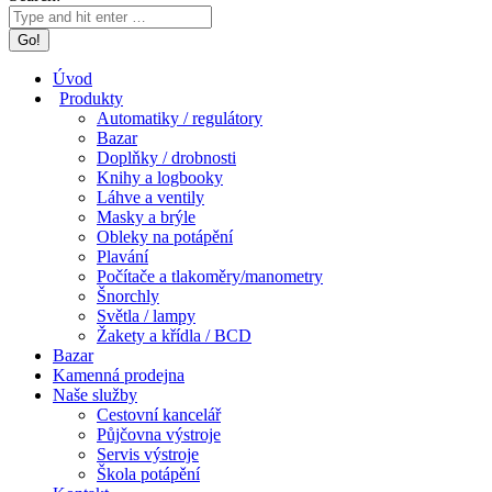
Úvod
Produkty
Automatiky / regulátory
Bazar
Doplňky / drobnosti
Knihy a logbooky
Láhve a ventily
Masky a brýle
Obleky na potápění
Plavání
Počítače a tlakoměry/manometry
Šnorchly
Světla / lampy
Žakety a křídla / BCD
Bazar
Kamenná prodejna
Naše služby
Cestovní kancelář
Půjčovna výstroje
Servis výstroje
Škola potápění