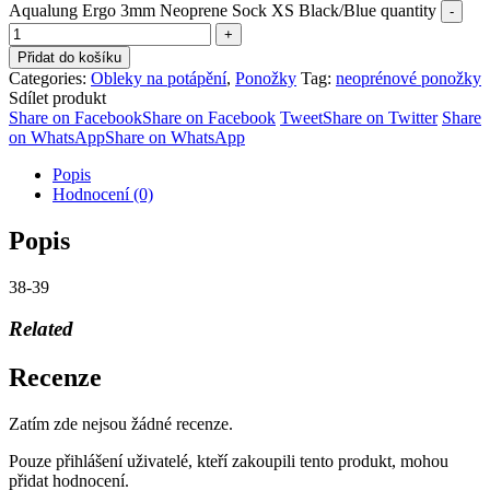
Aqualung Ergo 3mm Neoprene Sock XS Black/Blue quantity
Přidat do košíku
Categories:
Obleky na potápění
,
Ponožky
Tag:
neoprénové ponožky
Sdílet produkt
Share on Facebook
Share on Facebook
Tweet
Share on Twitter
Share
on WhatsApp
Share on WhatsApp
Popis
Hodnocení (0)
Popis
38-39
Related
Recenze
Zatím zde nejsou žádné recenze.
Pouze přihlášení uživatelé, kteří zakoupili tento produkt, mohou
přidat hodnocení.