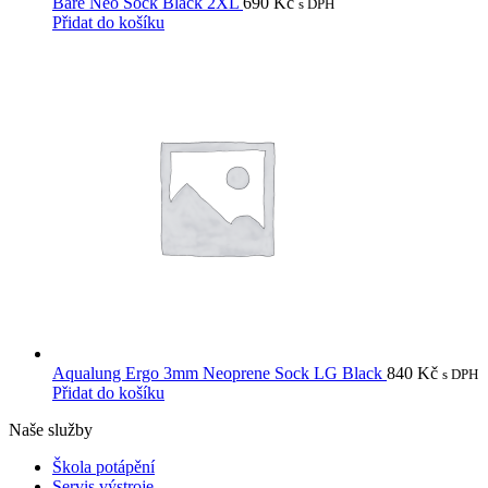
Bare Neo Sock Black 2XL
690
Kč
s DPH
Přidat do košíku
Aqualung Ergo 3mm Neoprene Sock LG Black
840
Kč
s DPH
Přidat do košíku
Naše služby
Škola potápění
Servis výstroje