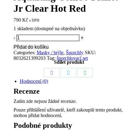
Jr Clear Hot Red
790
Kč
s DPH
1 skladem (dostupné na objednávku)
Aqualung
Combo
Přidat do košíku
Planet
Categories:
Masky / brýle
,
Šnorchly
SKU:
Jr
8032621399203
Tag:
šnorchlovací set
Clear
Sdílet produkt
Hot
Red
Share
Share
Share
quantity
Hodnocení (0)
on
on
on
Recenze
Facebook
Twitter
WhatsApp
Zatím zde nejsou žádné recenze.
Pouze přihlášení uživatelé, kteří zakoupili tento produkt,
mohou přidat hodnocení.
Podobné produkty