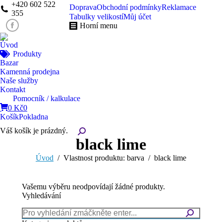
+420 602 522
Doprava
Obchodní podmínky
Reklamace
355
Tabulky velikostí
Můj účet
Horní menu
Facebook
page
Úvod
opens
Produkty
in
Bazar
Kamenná prodejna
new
Naše služby
window
Kontakt
Pomocník / kalkulace
0
Kč
0
Košík
Pokladna
Váš košík je prázdný.
Search:
black lime
You are here:
Úvod
Vlastnost produktu: barva
black lime
Vašemu výběru neodpovídají žádné produkty.
Vyhledávání
Search: