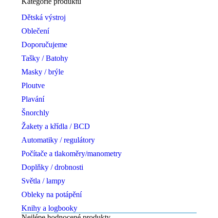
Kategorie produktů
Dětská výstroj
Oblečení
Doporučujeme
Tašky / Batohy
Masky / brýle
Ploutve
Plavání
Šnorchly
Žakety a křídla / BCD
Automatiky / regulátory
Počítače a tlakoměry/manometry
Doplňky / drobnosti
Světla / lampy
Obleky na potápění
Knihy a logbooky
Nejlépe hodnocené produkty